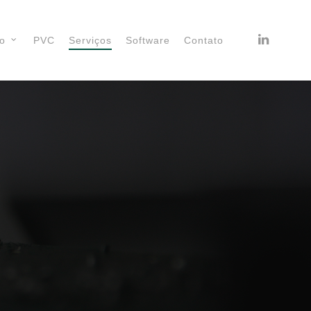
linkedin
io
PVC
Serviços
Software
Contato