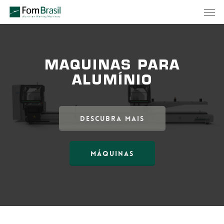
Skip
Men
to
main
content
MÁQUINAS PARA
ALUMÍNIO
DESCUBRA MAIS
MÁQUINAS